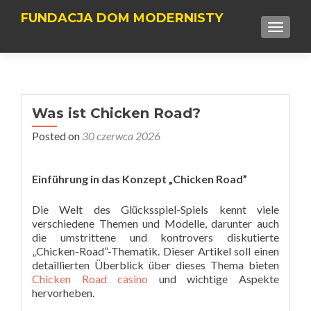
FUNDACJA DOM MODERNISTY
TOGGLE
Was ist Chicken Road?
Posted on
30 czerwca 2026
Einführung in das Konzept „Chicken Road”
Die Welt des Glücksspiel-Spiels kennt viele
verschiedene Themen und Modelle, darunter auch
die umstrittene und kontrovers diskutierte
„Chicken-Road”-Thematik. Dieser Artikel soll einen
detaillierten Überblick über dieses Thema bieten
Chicken Road casino
und wichtige Aspekte
hervorheben.