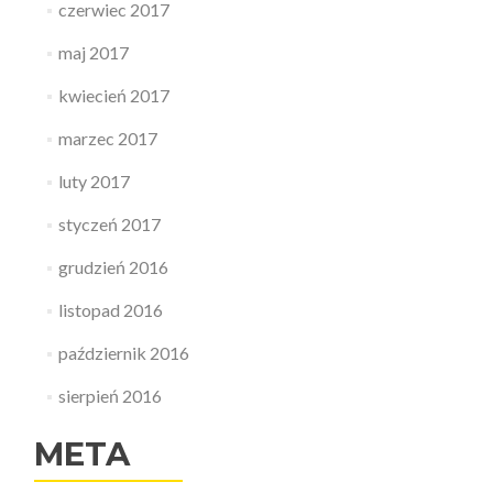
czerwiec 2017
maj 2017
kwiecień 2017
marzec 2017
luty 2017
styczeń 2017
grudzień 2016
listopad 2016
październik 2016
sierpień 2016
META