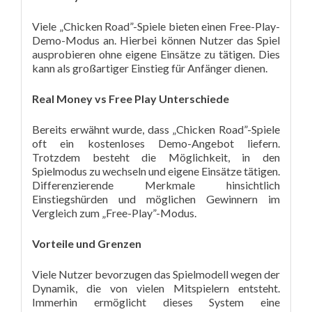
Viele „Chicken Road”-Spiele bieten einen Free-Play-
Demo-Modus an. Hierbei können Nutzer das Spiel
ausprobieren ohne eigene Einsätze zu tätigen. Dies
kann als großartiger Einstieg für Anfänger dienen.
Real Money vs Free Play Unterschiede
Bereits erwähnt wurde, dass „Chicken Road”-Spiele
oft ein kostenloses Demo-Angebot liefern.
Trotzdem besteht die Möglichkeit, in den
Spielmodus zu wechseln und eigene Einsätze tätigen.
Differenzierende Merkmale hinsichtlich
Einstiegshürden und möglichen Gewinnern im
Vergleich zum „Free-Play”-Modus.
Vorteile und Grenzen
Viele Nutzer bevorzugen das Spielmodell wegen der
Dynamik, die von vielen Mitspielern entsteht.
Immerhin ermöglicht dieses System eine