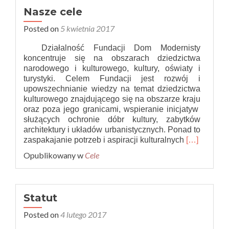
Nasze cele
Posted on
5 kwietnia 2017
Działalność Fundacji Dom Modernisty
koncentruje się na obszarach dziedzictwa
narodowego i kulturowego, kultury, oświaty i
turystyki. Celem Fundacji jest rozwój i
upowszechnianie wiedzy na temat dziedzictwa
kulturowego znajdującego się na obszarze kraju
oraz poza jego granicami, wspieranie inicjatyw
służących ochronie dóbr kultury, zabytków
architektury i układów urbanistycznych. Ponad to
Read
zaspakajanie potrzeb i aspiracji kulturalnych
[…]
more
Opublikowany w
Cele
about
Nasze
cele
Statut
Posted on
4 lutego 2017