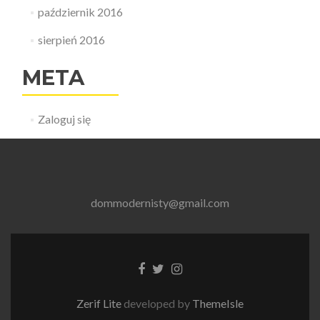
październik 2016
sierpień 2016
META
Zaloguj się
dommodernisty@gmail.com
Link
Link
Link
do
do
do
Facebooka
Tweetera
Instagrama
Zerif Lite
developed by
ThemeIsle