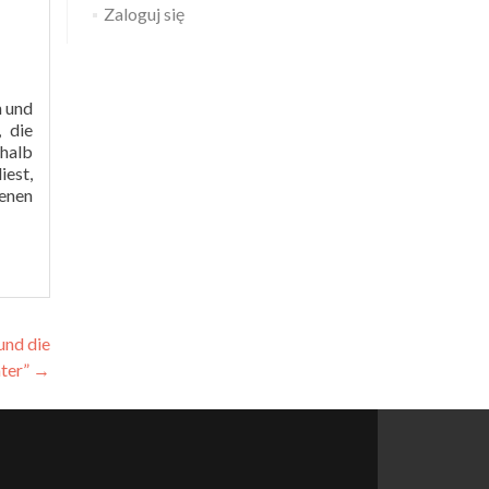
Zaloguj się
n und
, die
 halb
iest,
genen
und die
nter”
→