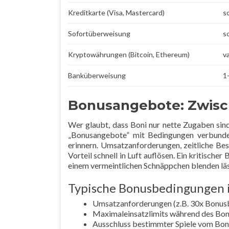
Kreditkarte (Visa, Mastercard)
s
Sofortüberweisung
s
Kryptowährungen (Bitcoin, Ethereum)
va
Banküberweisung
1
Bonusangebote: Zwisch
Wer glaubt, dass Boni nur nette Zugaben sin
„Bonusangebote” mit Bedingungen verbunde
erinnern. Umsatzanforderungen, zeitliche Be
Vorteil schnell in Luft auflösen. Ein kritische
einem vermeintlichen Schnäppchen blenden läs
Typische Bonusbedingungen 
Umsatzanforderungen (z.B. 30x Bonus
Maximaleinsatzlimits während des Bo
Ausschluss bestimmter Spiele vom Bo