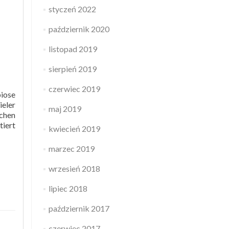
styczeń 2022
październik 2020
listopad 2019
sierpień 2019
czerwiec 2019
biose
eler
maj 2019
schen
tiert
kwiecień 2019
marzec 2019
wrzesień 2018
lipiec 2018
październik 2017
czerwiec 2017