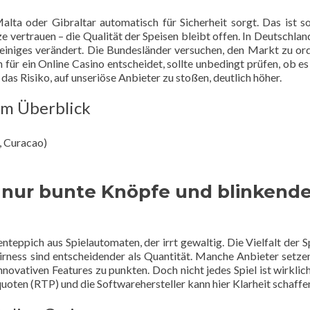
alta oder Gibraltar automatisch für Sicherheit sorgt. Das ist so
vertrauen – die Qualität der Speisen bleibt offen. In Deutschlan
einiges verändert. Die Bundesländer versuchen, den Markt zu or
für ein Online Casino entscheidet, sollte unbedingt prüfen, ob es
 das Risiko, auf unseriöse Anbieter zu stoßen, deutlich höher.
im Überblick
, Curacao)
s nur bunte Knöpfe und blinkend
enteppich aus Spielautomaten, der irrt gewaltig. Die Vielfalt der S
irness sind entscheidender als Quantität. Manche Anbieter setze
novativen Features zu punkten. Doch nicht jedes Spiel ist wirklich
uoten (RTP) und die Softwarehersteller kann hier Klarheit schaffe