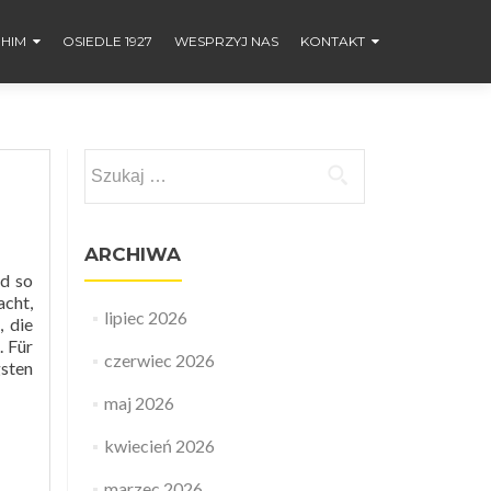
HIM
OSIEDLE 1927
WESPRZYJ NAS
KONTAKT
Szukaj:
ARCHIWA
nd so
acht,
lipiec 2026
, die
. Für
czerwiec 2026
gsten
maj 2026
kwiecień 2026
marzec 2026