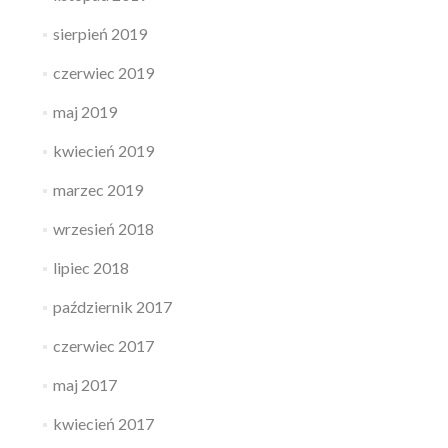
sierpień 2019
czerwiec 2019
maj 2019
kwiecień 2019
marzec 2019
wrzesień 2018
lipiec 2018
październik 2017
czerwiec 2017
maj 2017
kwiecień 2017