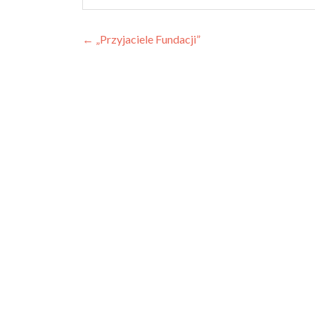
Nawigacja
←
„Przyjaciele Fundacji”
wpisu