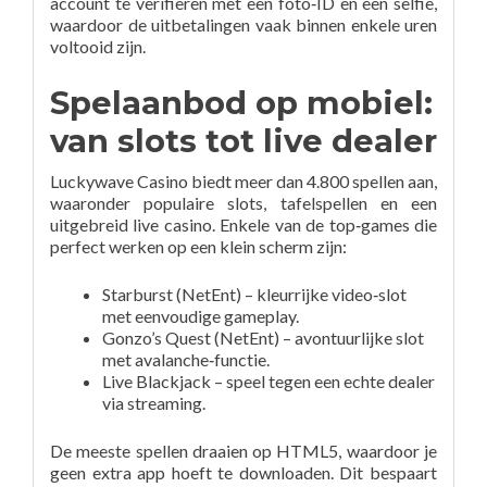
account te verifiëren met een foto‑ID en een selfie,
waardoor de uitbetalingen vaak binnen enkele uren
voltooid zijn.
Spelaanbod op mobiel:
van slots tot live dealer
Luckywave Casino biedt meer dan 4.800 spellen aan,
waaronder populaire slots, tafelspellen en een
uitgebreid live casino. Enkele van de top‑games die
perfect werken op een klein scherm zijn:
Starburst (NetEnt) – kleurrijke video‑slot
met eenvoudige gameplay.
Gonzo’s Quest (NetEnt) – avontuurlijke slot
met avalanche‑functie.
Live Blackjack – speel tegen een echte dealer
via streaming.
De meeste spellen draaien op HTML5, waardoor je
geen extra app hoeft te downloaden. Dit bespaart