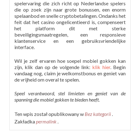
spelervaring die zich richt op Nederlandse spelers
die op zoek zijn naar grote bonussen, een enorm
spelaanbod en snelle cryptobetalingen. Ondanks het
feit dat het casino ongelicentieerd is, compenseert
het platform dit met sterke
beveiligingsmaatregelen, een responsieve
klantenservice en een gebruiksvriendelijke
interface.
Wil je zelf ervaren hoe soepel mobiel gokken kan
zijn, klik dan op de volgende link:
klik hier
. Begin
vandaag nog, claim je welkomstbonus en geniet van
de vrijheid om overal te spelen.
Speel verantwoord, stel limieten en geniet van de
spanning die mobiel gokken te bieden heeft.
Ten wpis został opublikowany w
Bez kategorii
.
Zakładka
permalink
.