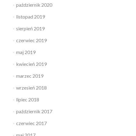
październik 2020
listopad 2019
sierpień 2019
czerwiec 2019
maj 2019
kwiecień 2019
marzec 2019
wrzesień 2018
lipiec 2018
październik 2017
czerwiec 2017
maj 2017