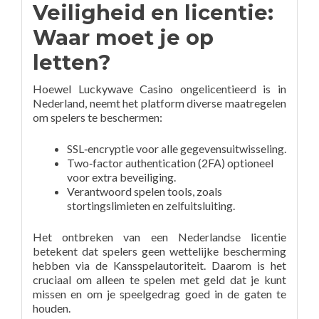
Veiligheid en licentie:
Waar moet je op
letten?
Hoewel Luckywave Casino ongelicentieerd is in
Nederland, neemt het platform diverse maatregelen
om spelers te beschermen:
SSL‑encryptie voor alle gegevensuitwisseling.
Two‑factor authentication (2FA) optioneel
voor extra beveiliging.
Verantwoord spelen tools, zoals
stortingslimieten en zelfuitsluiting.
Het ontbreken van een Nederlandse licentie
betekent dat spelers geen wettelijke bescherming
hebben via de Kansspelautoriteit. Daarom is het
cruciaal om alleen te spelen met geld dat je kunt
missen en om je speelgedrag goed in de gaten te
houden.