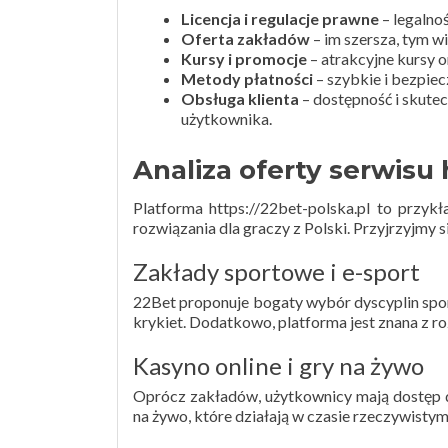
Licencja i regulacje prawne
– legalno
Oferta zakładów
– im szersza, tym w
Kursy i promocje
– atrakcyjne kursy 
Metody płatności
– szybkie i bezpie
Obsługa klienta
– dostępność i skute
użytkownika.
Analiza oferty serwisu 
Platforma https://22bet-polska.pl to przyk
rozwiązania dla graczy z Polski. Przyjrzyjmy s
Zakłady sportowe i e-sport
22Bet proponuje bogaty wybór dyscyplin sporto
krykiet. Dodatkowo, platforma jest znana z r
Kasyno online i gry na żywo
Oprócz zakładów, użytkownicy mają dostęp d
na żywo, które działają w czasie rzeczywisty