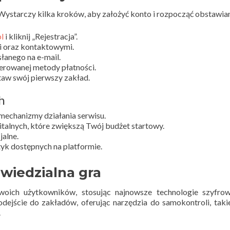
a. Wystarczy kilka kroków, aby założyć konto i rozpocząć obstawian
l
i kliknij „Rejestracja”.
 oraz kontaktowymi.
łanego na e-mail.
erowanej metody płatności.
taw swój pierwszy zakład.
h
mechanizmy działania serwisu.
talnych, które zwiększą Twój budżet startowy.
jalne.
tyk dostępnych na platformie.
wiedzialna gra
oich użytkowników, stosując najnowsze technologie szyfrow
dejście do zakładów, oferując narzędzia do samokontroli, taki
.