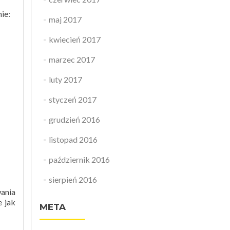
ie:
maj 2017
kwiecień 2017
marzec 2017
luty 2017
styczeń 2017
grudzień 2016
listopad 2016
październik 2016
sierpień 2016
ania
e jak
META