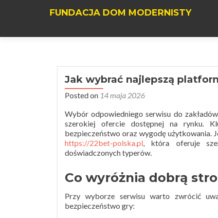
FUNDACJA DOM MODERNISTY
Jak wybrać najlepszą platfo
Posted on
14 maja 2026
Wybór odpowiedniego serwisu do zakładów 
szerokiej ofercie dostępnej na rynku. Kl
bezpieczeństwo oraz wygodę użytkowania. J
https://22bet-polska.pl
, która oferuje sz
doświadczonych typerów.
Co wyróżnia dobrą st
Przy wyborze serwisu warto zwrócić uwa
bezpieczeństwo gry: