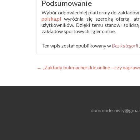
Podsumowanie
Wybór odpowiedniej platformy do zakładów 
polska.pl
wyróżnia się szeroką ofertą, at
użytkowników. Dzięki temu stanowi solidną
zakładów sportowych i gier online.
Ten wpis został opublikowany w
Bez kategorii
Nawigacja
←
„Zakłady bukmacherskie online – czy napraw
wpisu
dommodernisty@gmai