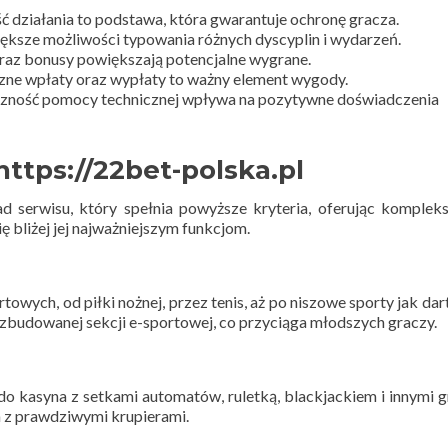
ść działania to podstawa, która gwarantuje ochronę gracza.
iększe możliwości typowania różnych dyscyplin i wydarzeń.
oraz bonusy powiększają potencjalne wygrane.
czne wpłaty oraz wypłaty to ważny element wygody.
czność pomocy technicznej wpływa na pozytywne doświadczenia
https://22bet-polska.pl
ład serwisu, który spełnia powyższe kryteria, oferując komple
ię bliżej jej najważniejszym funkcjom.
wych, od piłki nożnej, przez tenis, aż po niszowe sporty jak dar
ozbudowanej sekcji e-sportowej, co przyciąga młodszych graczy.
o kasyna z setkami automatów, ruletką, blackjackiem i innymi 
m z prawdziwymi krupierami.