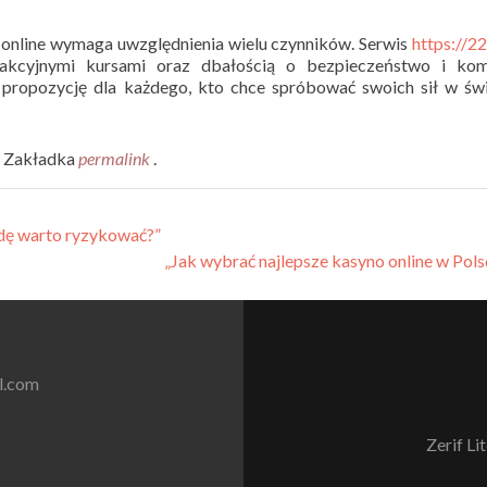
online wymaga uwzględnienia wielu czynników. Serwis
https://2
rakcyjnymi kursami oraz dbałością o bezpieczeństwo i kom
 propozycję dla każdego, kto chce spróbować swoich sił w świ
. Zakładka
permalink
.
dę warto ryzykować?”
„Jak wybrać najlepsze kasyno online w Pol
l.com
Zerif Li