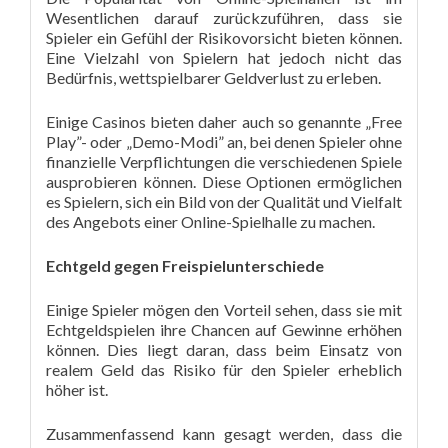
Wesentlichen darauf zurückzuführen, dass sie
Spieler ein Gefühl der Risikovorsicht bieten können.
Eine Vielzahl von Spielern hat jedoch nicht das
Bedürfnis, wettspielbarer Geldverlust zu erleben.
Einige Casinos bieten daher auch so genannte „Free
Play”- oder „Demo-Modi” an, bei denen Spieler ohne
finanzielle Verpflichtungen die verschiedenen Spiele
ausprobieren können. Diese Optionen ermöglichen
es Spielern, sich ein Bild von der Qualität und Vielfalt
des Angebots einer Online-Spielhalle zu machen.
Echtgeld gegen Freispielunterschiede
Einige Spieler mögen den Vorteil sehen, dass sie mit
Echtgeldspielen ihre Chancen auf Gewinne erhöhen
können. Dies liegt daran, dass beim Einsatz von
realem Geld das Risiko für den Spieler erheblich
höher ist.
Zusammenfassend kann gesagt werden, dass die