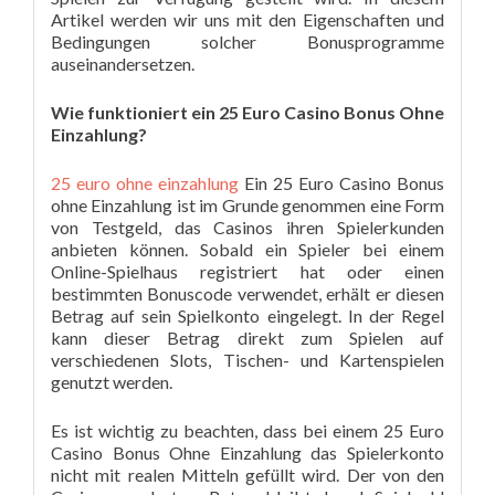
Artikel werden wir uns mit den Eigenschaften und
Bedingungen solcher Bonusprogramme
auseinandersetzen.
Wie funktioniert ein 25 Euro Casino Bonus Ohne
Einzahlung?
25 euro ohne einzahlung
Ein 25 Euro Casino Bonus
ohne Einzahlung ist im Grunde genommen eine Form
von Testgeld, das Casinos ihren Spielerkunden
anbieten können. Sobald ein Spieler bei einem
Online-Spielhaus registriert hat oder einen
bestimmten Bonuscode verwendet, erhält er diesen
Betrag auf sein Spielkonto eingelegt. In der Regel
kann dieser Betrag direkt zum Spielen auf
verschiedenen Slots, Tischen- und Kartenspielen
genutzt werden.
Es ist wichtig zu beachten, dass bei einem 25 Euro
Casino Bonus Ohne Einzahlung das Spielerkonto
nicht mit realen Mitteln gefüllt wird. Der von den