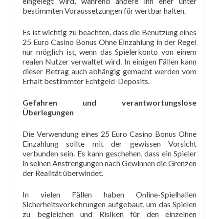
eingelegt wird, während andere ihn eher unter
bestimmten Voraussetzungen für wertbar halten.
Es ist wichtig zu beachten, dass die Benutzung eines
25 Euro Casino Bonus Ohne Einzahlung in der Regel
nur möglich ist, wenn das Spielerkonto von einem
realen Nutzer verwaltet wird. In einigen Fällen kann
dieser Betrag auch abhängig gemacht werden vom
Erhalt bestimmter Echtgeld-Deposits.
Gefahren und verantwortungslose
Überlegungen
Die Verwendung eines 25 Euro Casino Bonus Ohne
Einzahlung sollte mit der gewissen Vorsicht
verbunden sein. Es kann geschehen, dass ein Spieler
in seinen Anstrengungen nach Gewinnen die Grenzen
der Realität überwindet.
In vielen Fällen haben Online-Spielhallen
Sicherheitsvorkehrungen aufgebaut, um das Spielen
zu begleichen und Risiken für den einzelnen