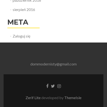
październik 2016
sierpień 2016
META
Zaloguj się
dommodernisty@gmail.com
Link
Link
Link
do
do
do
Facebooka
Tweetera
Instagrama
Zerif Lite
developed by
ThemeIsle