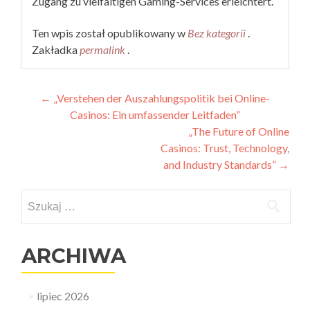
Zugang zu vielfältigen Gaming-Services erleichtert.
Ten wpis został opublikowany w
Bez kategorii
.
Zakładka
permalink
.
Nawigacja
←
„Verstehen der Auszahlungspolitik bei Online-
Casinos: Ein umfassender Leitfaden”
wpisu
„The Future of Online
Casinos: Trust, Technology,
and Industry Standards”
→
Szukaj:
ARCHIWA
lipiec 2026