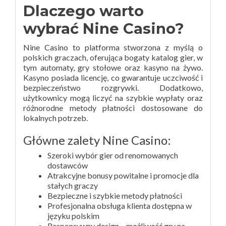
Dlaczego warto
wybrać Nine Casino?
Nine Casino to platforma stworzona z myślą o
polskich graczach, oferująca bogaty katalog gier, w
tym automaty, gry stołowe oraz kasyno na żywo.
Kasyno posiada licencję, co gwarantuje uczciwość i
bezpieczeństwo rozgrywki. Dodatkowo,
użytkownicy mogą liczyć na szybkie wypłaty oraz
różnorodne metody płatności dostosowane do
lokalnych potrzeb.
Główne zalety Nine Casino:
Szeroki wybór gier od renomowanych
dostawców
Atrakcyjne bonusy powitalne i promocje dla
stałych graczy
Bezpieczne i szybkie metody płatności
Profesjonalna obsługa klienta dostępna w
języku polskim
Responsywny design – możliwość gry na