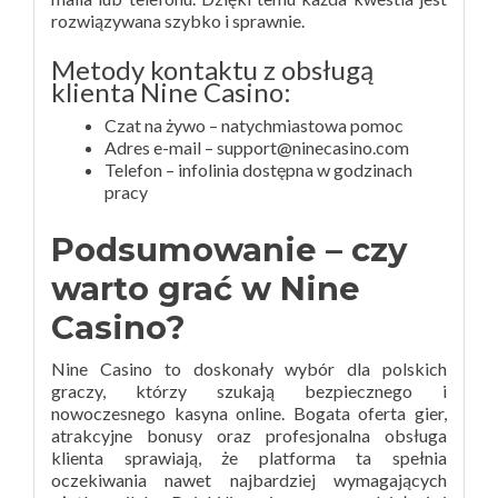
rozwiązywana szybko i sprawnie.
Metody kontaktu z obsługą
klienta Nine Casino:
Czat na żywo – natychmiastowa pomoc
Adres e-mail – support@ninecasino.com
Telefon – infolinia dostępna w godzinach
pracy
Podsumowanie – czy
warto grać w Nine
Casino?
Nine Casino to doskonały wybór dla polskich
graczy, którzy szukają bezpiecznego i
nowoczesnego kasyna online. Bogata oferta gier,
atrakcyjne bonusy oraz profesjonalna obsługa
klienta sprawiają, że platforma ta spełnia
oczekiwania nawet najbardziej wymagających