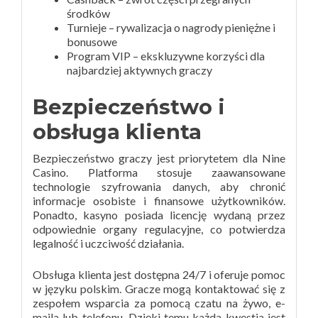
środków
Turnieje – rywalizacja o nagrody pieniężne i
bonusowe
Program VIP – ekskluzywne korzyści dla
najbardziej aktywnych graczy
Bezpieczeństwo i
obsługa klienta
Bezpieczeństwo graczy jest priorytetem dla Nine
Casino. Platforma stosuje zaawansowane
technologie szyfrowania danych, aby chronić
informacje osobiste i finansowe użytkowników.
Ponadto, kasyno posiada licencję wydaną przez
odpowiednie organy regulacyjne, co potwierdza
legalność i uczciwość działania.
Obsługa klienta jest dostępna 24/7 i oferuje pomoc
w języku polskim. Gracze mogą kontaktować się z
zespołem wsparcia za pomocą czatu na żywo, e-
maila lub telefonu. Dzięki temu każda kwestia jest