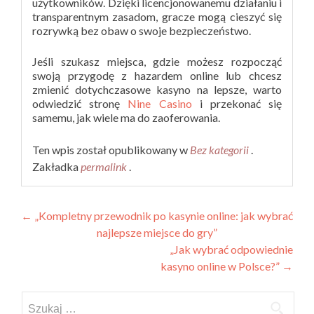
użytkowników. Dzięki licencjonowanemu działaniu i
transparentnym zasadom, gracze mogą cieszyć się
rozrywką bez obaw o swoje bezpieczeństwo.
Jeśli szukasz miejsca, gdzie możesz rozpocząć
swoją przygodę z hazardem online lub chcesz
zmienić dotychczasowe kasyno na lepsze, warto
odwiedzić stronę
Nine Casino
i przekonać się
samemu, jak wiele ma do zaoferowania.
Ten wpis został opublikowany w
Bez kategorii
.
Zakładka
permalink
.
Nawigacja
←
„Kompletny przewodnik po kasynie online: jak wybrać
najlepsze miejsce do gry”
wpisu
„Jak wybrać odpowiednie
kasyno online w Polsce?”
→
Szukaj: