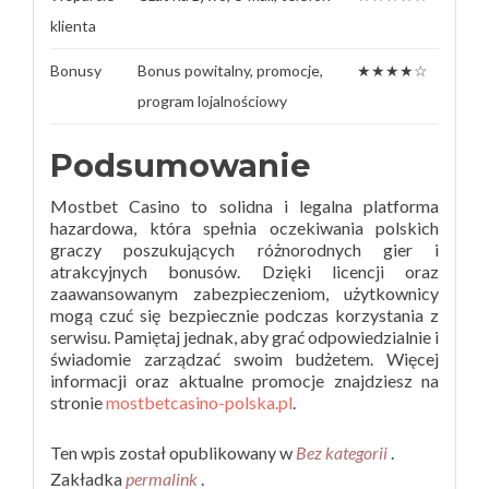
klienta
Bonusy
Bonus powitalny, promocje,
★★★★☆
program lojalnościowy
Podsumowanie
Mostbet Casino to solidna i legalna platforma
hazardowa, która spełnia oczekiwania polskich
graczy poszukujących różnorodnych gier i
atrakcyjnych bonusów. Dzięki licencji oraz
zaawansowanym zabezpieczeniom, użytkownicy
mogą czuć się bezpiecznie podczas korzystania z
serwisu. Pamiętaj jednak, aby grać odpowiedzialnie i
świadomie zarządzać swoim budżetem. Więcej
informacji oraz aktualne promocje znajdziesz na
stronie
mostbetcasino-polska.pl
.
Ten wpis został opublikowany w
Bez kategorii
.
Zakładka
permalink
.