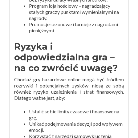
Program lojalnościowy – nagradzający
stałych graczy punktami wymienialnymi na
nagrody.
Promocje sezonowe i turnieje z nagrodami
pieniężnymi.
Ryzyka i
odpowiedzialna gra –
na co zwrócić uwagę?
Chociaż gry hazardowe online mogą być źródłem
rozrywki i potencjalnych zysków, niosą ze sobą
również ryzyko uzależnienia i strat finansowych.
Dlatego ważne jest, aby:
Ustalić sobie limity czasowe i finansowe na
grę.
Unikać podejmowania decyzji pod wpływem
emocji.
Korzystać z narzędzi samowykluczenia