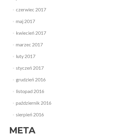
czerwiec 2017
maj 2017
kwiecień 2017
marzec 2017
luty 2017
styczeń 2017
grudzień 2016
listopad 2016
październik 2016
sierpień 2016
META