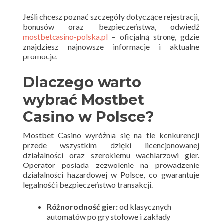
Jeśli chcesz poznać szczegóły dotyczące rejestracji,
bonusów oraz bezpieczeństwa, odwiedź
mostbetcasino-polska.pl
– oficjalną stronę, gdzie
znajdziesz najnowsze informacje i aktualne
promocje.
Dlaczego warto
wybrać Mostbet
Casino w Polsce?
Mostbet Casino wyróżnia się na tle konkurencji
przede wszystkim dzięki licencjonowanej
działalności oraz szerokiemu wachlarzowi gier.
Operator posiada zezwolenie na prowadzenie
działalności hazardowej w Polsce, co gwarantuje
legalność i bezpieczeństwo transakcji.
Różnorodność gier:
od klasycznych
automatów po gry stołowe i zakłady