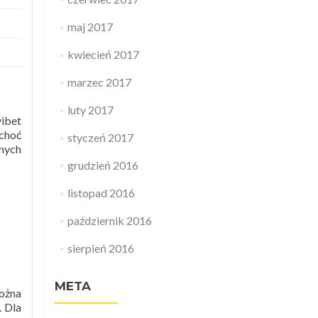
maj 2017
kwiecień 2017
marzec 2017
luty 2017
vibet
 choć
styczeń 2017
nnych
grudzień 2016
listopad 2016
październik 2016
sierpień 2016
META
można
. Dla