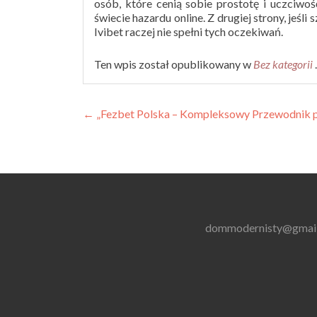
osób, które cenią sobie prostotę i uczciwo
świecie hazardu online. Z drugiej strony, jeśl
Ivibet raczej nie spełni tych oczekiwań.
Ten wpis został opublikowany w
Bez kategorii
Nawigacja
←
„Fezbet Polska – Kompleksowy Przewodnik 
wpisu
dommodernisty@gmai