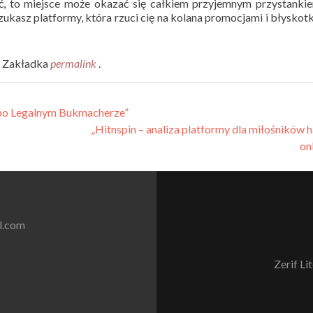
ść, to miejsce może okazać się całkiem przyjemnym przystank
i szukasz platformy, która rzuci cię na kolana promocjami i błyskot
. Zakładka
permalink
.
po Legalnym Bukmacherze”
„Hitnspin – analiza platformy dla miłośników 
on
l.com
Zerif Li