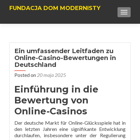
FUNDACJA DOM MODERNISTY
TOGGLE
Ein umfassender Leitfaden zu
Online-Casino-Bewertungen in
Deutschland
Posted on
20 maja 2025
Einführung in die
Bewertung von
Online-Casinos
Der deutsche Markt für Online-Glücksspiele hat in
den letzten Jahren eine signifikante Entwicklung
durchlaufen, insbesondere unter der Regulierung