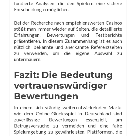
fundierte Analysen, die den Spielern eine sichere
Entscheidung ermöglichen.
Bei der Recherche nach empfehlenswerten Casinos
stößt man immer wieder auf Seiten, die detaillierte
Erfahrungen, Bewertungen und Testberichte
präsentieren. In diesem Zusammenhang ist es auch
nützlich, bekannte und anerkannte Referenzseiten
zu verwenden, um die eigene Auswahl zu
untermauern.
Fazit: Die Bedeutung
vertrauenswürdiger
Bewertungen
In einem sich ständig weiterentwickelnden Markt
wie dem Online-Glücksspiel in Deutschland sind
zuverlässige Bewertungen essenziell, um
Betrugsversuche zu vermeiden und eine faire
Spielumgebung zu gewährleisten. Plattformen, die