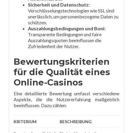
Sicherheit und Datenschutz:
Verschlüsselungstechnologien wie SSL sind
unerlässlich, um personenbezogene Daten zu
schützen.
Auszahlungsbedingungen und Boni:
Transparente Bedingungen und faire
Auszahlungsquoten beeinflussen die
Zufriedenheit der Nutzer.
Bewertungskriterien
für die Qualität eines
Online-Casinos
Eine detaillierte Bewertung umfasst verschiedene
Aspekte, die die Nutzererfahrung maßgeblich
beeinflussen. Dazu zählen:
KRITERIUM
BESCHREIBUNG