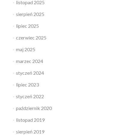
listopad 2025
sierpień 2025
lipiec 2025
czerwiec 2025
maj 2025
marzec 2024
styczeń 2024
lipiec 2023
styczeń 2022
październik 2020
listopad 2019
sierpień 2019