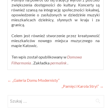
zwiększenia dostępności do kultury. Koncerty są
również szansą na integrację społeczności lokalnej,
opowiedzenie o zasłużonych w dziedzinie muzyki
mieszkańcach dzielnicy, słynnych w kraju i za
granicą.
Celem jest również stworzenie przez kreatywność
mieszkańców nowego miejsca muzycznego na
mapie Katowic.
Ten wpis został opublikowany w
Domowa
Filharmonia
. Zakładka
permalink
.
Nawigacja
←
„Galeria Domu Modernisty”
„Pamięci Karola Stryi”
→
wpisu
Szukaj: