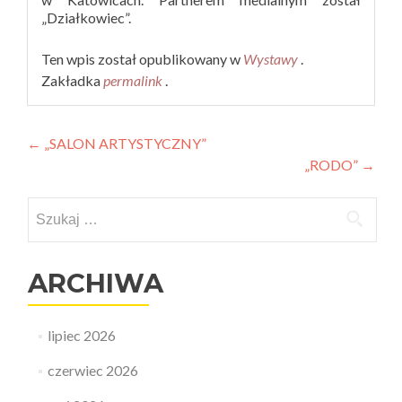
„Działkowiec”.
Ten wpis został opublikowany w
Wystawy
.
Zakładka
permalink
.
Nawigacja
←
„SALON ARTYSTYCZNY”
„RODO”
→
wpisu
Szukaj:
ARCHIWA
lipiec 2026
czerwiec 2026