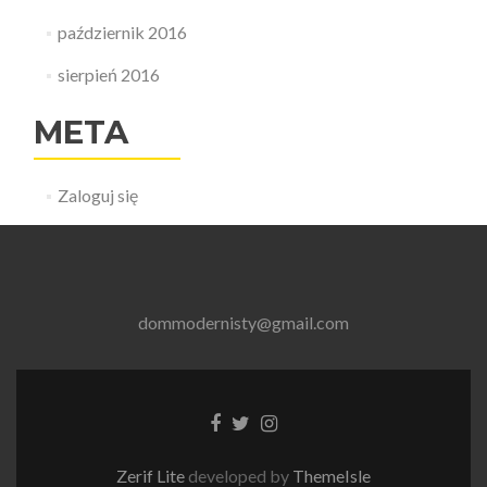
październik 2016
sierpień 2016
META
Zaloguj się
dommodernisty@gmail.com
Link
Link
Link
do
do
do
Facebooka
Tweetera
Instagrama
Zerif Lite
developed by
ThemeIsle